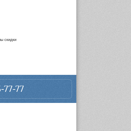
ны скидки
-77-77