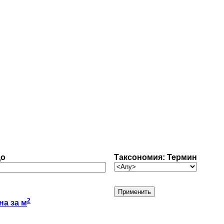
до
Таксономия: Термин
2
на за м