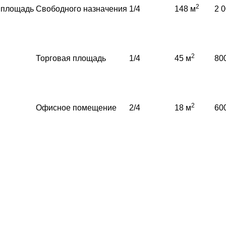
2
я площадь
Свободного назначения
1/4
148 м
2 
2
Торговая площадь
1/4
45 м
80
2
Офисное помещение
2/4
18 м
60